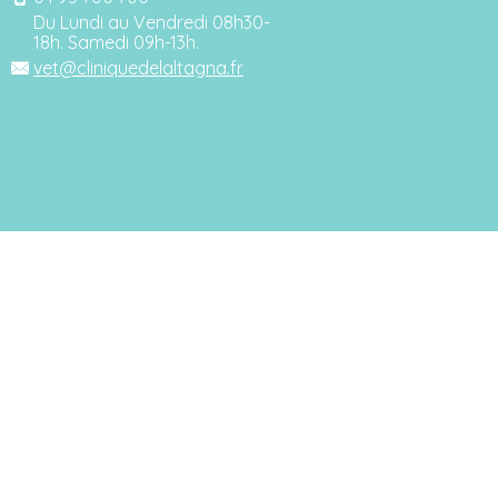
Du Lundi au Vendredi 08h30-
18h. Samedi 09h-13h.
vet@cliniquedelaltagna.fr